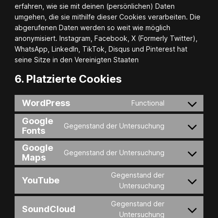
erfahren, wie sie mit deinen (persönlichen) Daten
umgehen, die sie mithilfe dieser Cookies verarbeiten. Die
abgerufenen Daten werden so weit wie möglich
anonymisiert. Instagram, Facebook, X (Formerly Twitter),
WhatsApp, LinkedIn, TikTok, Disqus und Pinterest hat
seine Sitze in den Vereinigten Staaten
6. Platzierte Cookies
WordPress
Functional
Consent
to
Google
Gegenstand der Untersuchung
service
Fonts
Consent
wordpress
to
Google
service
Gegenstand der Untersuchung
Maps
Consent
google-
to
fonts
Gegenstand der
service
YouTube
Consent
Untersuchung
google-
to
maps
Gegenstand der
service
SoundCloud
Consent
Untersuchung
youtube