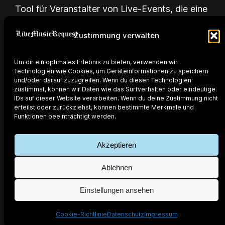
Tool für Veranstalter von Live-Events, die eine
direkte Verbindung zwischen Publikum und
Zustimmung verwalten
Künstler suchen.
Um dir ein optimales Erlebnis zu bieten, verwenden wir
Technologien wie Cookies, um Geräteinformationen zu speichern
und/oder darauf zuzugreifen. Wenn du diesen Technologien
zustimmst, können wir Daten wie das Surfverhalten oder eindeutige
IDs auf dieser Website verarbeiten. Wenn du deine Zustimmung nicht
erteilst oder zurückziehst, können bestimmte Merkmale und
Funktionen beeinträchtigt werden.
powered by @djcantus
developed by @marchanschur
Akzeptieren
Ablehnen
Live Music Request
Einstellungen ansehen
Cookie-Richtlinie
Datenschutz
Impressum