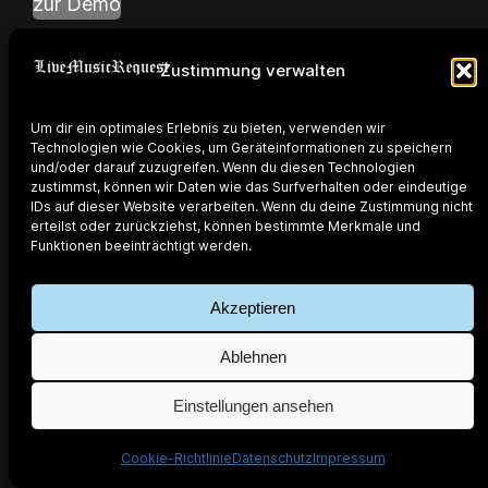
zur Demo
Zustimmung verwalten
Um dir ein optimales Erlebnis zu bieten, verwenden wir
Technologien wie Cookies, um Geräteinformationen zu speichern
und/oder darauf zuzugreifen. Wenn du diesen Technologien
zustimmst, können wir Daten wie das Surfverhalten oder eindeutige
powered by @djcantus
IDs auf dieser Website verarbeiten. Wenn du deine Zustimmung nicht
erteilst oder zurückziehst, können bestimmte Merkmale und
developed by @marchanschur
Funktionen beeinträchtigt werden.
Live Music Request
Akzeptieren
Ablehnen
Einstellungen ansehen
Cookie-Richtlinie
Datenschutz
Impressum